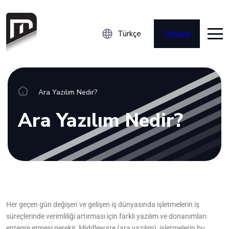
Türkçe
İletişim
Entegrasyonlar
Ara Yazılım Nedir?
Ara Yazılım Nedir?
Konnektörler
Blog
Wiki
Her geçen gün değişen ve gelişen iş dünyasında işletmelerin iş
süreçlerinde verimliliği artırması için farklı yazılım ve donanımları
entegre etmesi gerekir. Middleware (ara yazılım), işletmelerin bu