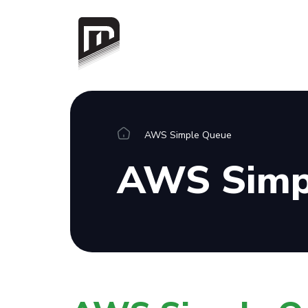
Entegrasyonlar
AWS Simple Queue
AWS Simp
Konnektörler
Blog
Wiki