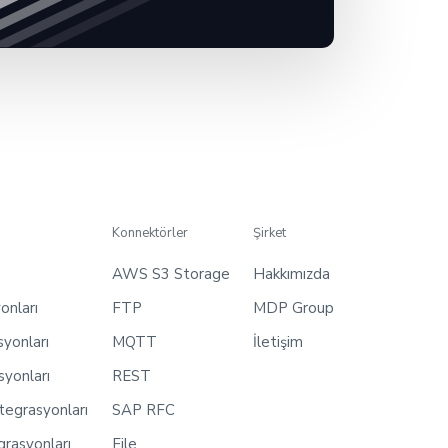
Konnektörler
Şirket
AWS S3 Storage
Hakkımızda
onları
FTP
MDP Group
yonları
MQTT
İletişim
yonları
REST
egrasyonları
SAP RFC
grasyonları
File