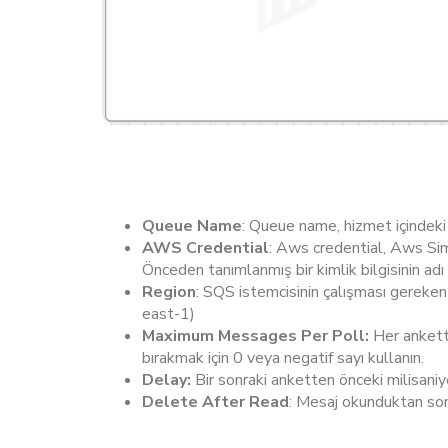
Queue Name
: Queue name, hizmet içindeki 
AWS
Credential
: Aws credential, Aws Simp
Önceden tanımlanmış bir kimlik bilgisinin adı 
Region
: SQS istemcisinin çalışması gereken
east-1)
Maximum Messages Per Poll:
Her ankette
bırakmak için 0 veya negatif sayı kullanın.
Delay:
Bir sonraki anketten önceki milisaniy
Delete After Read
: Mesaj okunduktan sonr