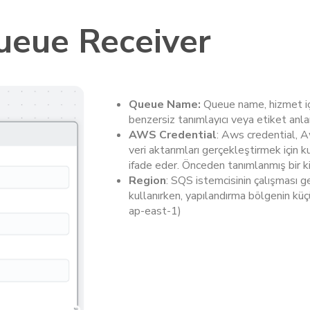
eue Receiver
Queue Name:
Queue name, hizmet içi
benzersiz tanımlayıcı veya etiket anla
AWS
Credential
: Aws credential, 
veri aktarımları gerçekleştirmek için ku
ifade eder. Önceden tanımlanmış bir kim
Region
: SQS istemcisinin çalışması 
kullanırken, yapılandırma bölgenin küçü
ap-east-1)