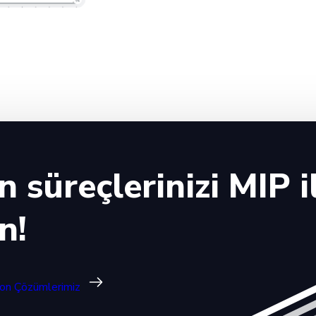
 süreçlerinizi MIP i
n!
on Çözümlerimiz