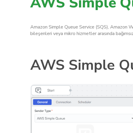
AWS Simple Qu
Hakkımızda
Amazon Simple Queue Service (SQS), Amazon Web S
bileşenleri veya mikro hizmetler arasında bağımsız
AWS Simple Q