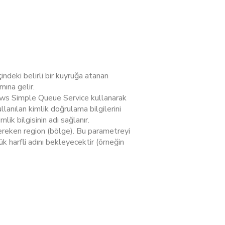
ndeki belirli bir kuyruğa atanan
mına gelir.
Aws Simple Queue Service kullanarak
llanılan kimlik doğrulama bilgilerini
lik bilgisinin adı sağlanır.
gereken region (bölge). Bu parametreyi
k harfli adını bekleyecektir (örneğin