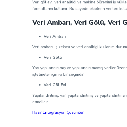
Veri göl evi, veri analitiği ve makine öğrenimi iş yükle
formatlarını kullanır. Bu sayede ekiplerin verileri kul
Veri Ambarı, Veri Gölü, Veri G
Veri Ambarı
Veri ambarı, iş zekası ve veri analitiği kullanım duru
Veri Gölü
Yarı yapılandırılmış ve yapılandırılmamış veriler üz
işletmeler için iyi bir seçimdir.
Veri Göl Evi
Yapılandırılmış, yarı yapılandırılmış ve yapılandırılma
etmelidir.
Hazır Entegrasyon Çözümleri