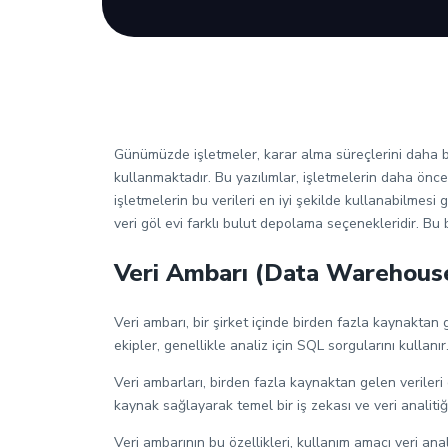
Hakkımızda
Günümüzde işletmeler, karar alma süreçlerini daha bil
kullanmaktadır. Bu yazılımlar, işletmelerin daha ön
işletmelerin bu verileri en iyi şekilde kullanabilmesi
veri göl evi farklı bulut depolama seçenekleridir. Bu 
Veri Ambarı (Data Warehous
Veri ambarı, bir şirket içinde birden fazla kaynaktan 
ekipler, genellikle analiz için SQL sorgularını kullanır
Veri ambarları, birden fazla kaynaktan gelen verileri 
kaynak sağlayarak temel bir iş zekası ve veri analitiğ
Veri ambarının bu özellikleri, kullanım amacı veri ana