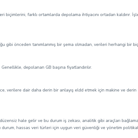
eri biçimlerini, farklı ortamlarda depolama ihtiyacını ortadan kaldırır. İş
duğu gibi önceden tanımlanmış bir şema olmadan, verileri herhangi bir 
. Genellikle, depolanan GB başına fiyatlandırılır.
lece, verilere dair daha derin bir anlayış eldd etmek için makine ve de
 düzensiz hale gelir ve bu durum iş zekası, analitik gibi araçları bağlamay
 Bu durum, hassas veri türleri için uygun veri güvenliği ve yönetim politika