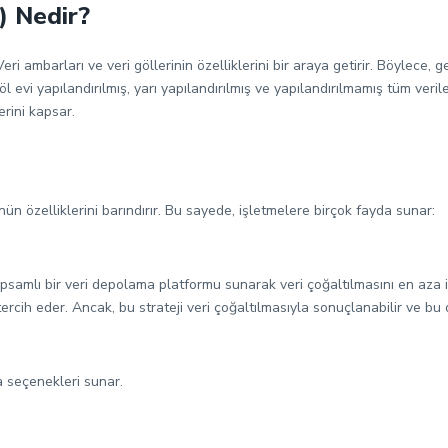
) Nedir?
Veri ambarları ve veri göllerinin özelliklerini bir araya getirir. Böylece, 
göl evi yapılandırılmış, yarı yapılandırılmış ve yapılandırılmamış tüm veri
rini kapsar.
ün özelliklerini barındırır. Bu sayede, işletmelere birçok fayda sunar:
n kapsamlı bir veri depolama platformu sunarak veri çoğaltılmasını en aza in
ercih eder. Ancak, bu strateji veri çoğaltılmasıyla sonuçlanabilir ve bu da
a seçenekleri sunar.