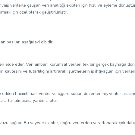
lmış verilerle çalışan veri analitiği ekipleri için hızlı ve eyleme dönüş
rmak için özel olarak geliştirilmiştir.
an bazıları aşağıdaki gibidir:
ri elde eder. Veri ambarı, kurumsal verileri tek bir gerçek kaynağa dönüş
 kalitesini ve tutarlılığını artırarak işletmelerin iş ihtiyaçları için veri
 edilen hacimli ham veriler ve içgörü sunan düzenlenmiş veriler arasınd
ararlar almasına yardımcı olur.
avuzu sağlar. Bu sayede ekipler, doğru verilerden yararlanarak çok daha d