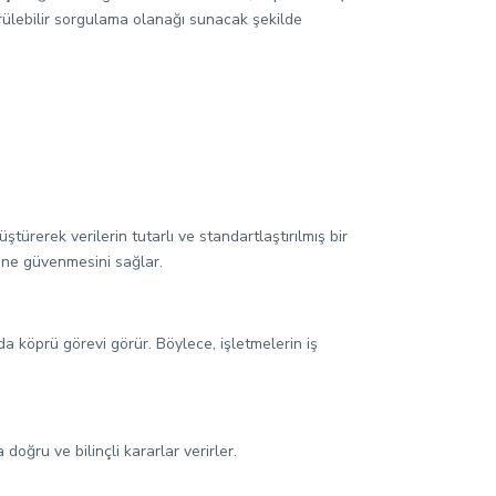
türülebilir sorgulama olanağı sunacak şekilde
türerek verilerin tutarlı ve standartlaştırılmış bir
lerine güvenmesini sağlar.
a köprü görevi görür. Böylece, işletmelerin iş
oğru ve bilinçli kararlar verirler.