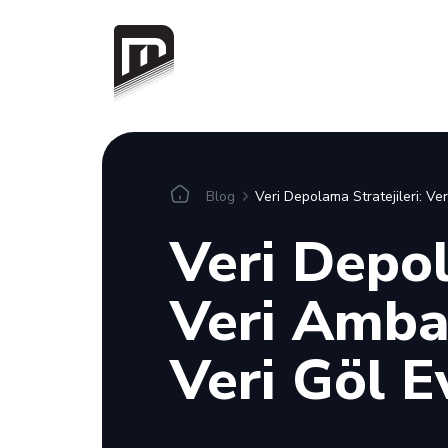
Entegrasyonlar
Blog
Veri Depolama Stratejileri: Ver
Veri Depol
Konnektörler
Veri Ambar
Blog
Veri Göl E
Wiki