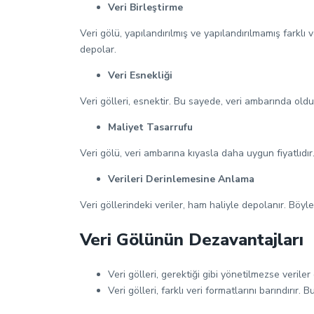
Veri Birleştirme
Veri gölü, yapılandırılmış ve yapılandırılmamış farklı v
depolar.
Veri Esnekliği
Veri gölleri, esnektir. Bu sayede, veri ambarında ol
Maliyet Tasarrufu
Veri gölü, veri ambarına kıyasla daha uygun fiyatlıdır
Verileri Derinlemesine Anlama
Veri göllerindeki veriler, ham haliyle depolanır. Böy
Veri Gölünün Dezavantajları
Veri gölleri, gerektiği gibi yönetilmezse veriler
Veri gölleri, farklı veri formatlarını barındırır.