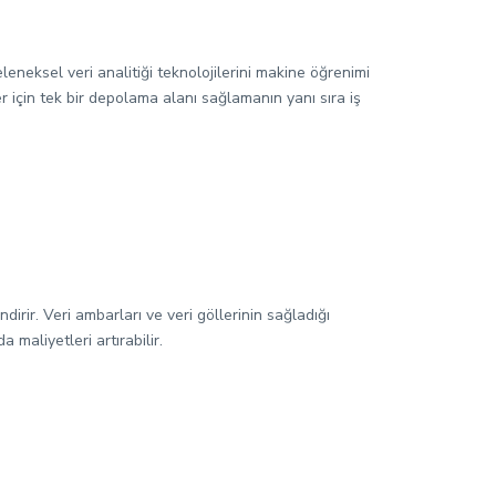
geleneksel veri analitiği teknolojilerini makine öğrenimi
ler için tek bir depolama alanı sağlamanın yanı sıra iş
dirir. Veri ambarları ve veri göllerinin sağladığı
 maliyetleri artırabilir.