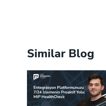
Similar Blog