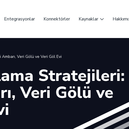
Entegrasyonlar
Konnektörler
Kaynaklar
Hakkımı
i Ambarı, Veri Gölü ve Veri Göl Evi
ama Stratejileri:
ı, Veri Gölü ve
vi