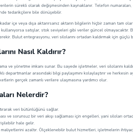
erilerin sürekli olarak değişmesinden kaynaklanır. Telefon numaraları, e
nde tedarikçilere bile dönüşebilir.
 kadar içe veya dışa aktarırsanız aktarın bilgilerin hiçbir zaman tam ol
rı kullanıyorsa satışlar, stok seviyeleri gibi veriler güncel olmayacaktır.
ir. Bulut entegrasyonu, veri silolarını ortadan kaldırmak için güçlü bir
rını Nasıl Kaldırır?
lama ve yönetme imkanı sunar. Bu sayede işletmeler, veri silolarını kaldı
klı departmanlar arasındaki bilgi paylaşımını kolaylaştırır ve herkesin 
irketlerin gerçek zamanlı verilere ulaşmasına yardımcı olur.
ları Nelerdir?
tırarak veri bütünlüğünü sağlar.
ı ve sorunsuz bir veri akışı sağlaması için engelleri, yani siloları ortad
ilebilir hale gelir.
aliyetlerini azaltır. Ölçeklenebilir bulut hizmetleri, işletmelerin ihtiy