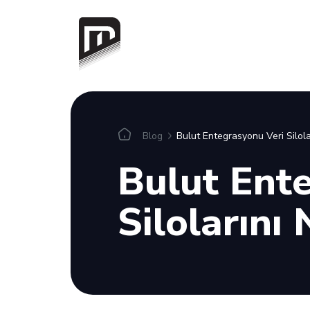
Entegrasyonlar
Blog
Bulut Entegrasyonu Veri Silola
Bulut Ent
Konnektörler
Silolarını
Blog
Wiki