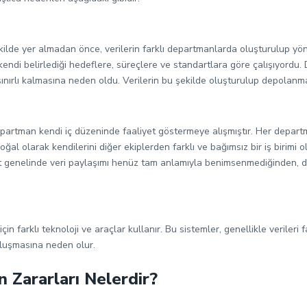
 şekilde yer almadan önce, verilerin farklı departmanlarda oluşturulup y
di belirlediği hedeflere, süreçlere ve standartlara göre çalışıyordu. 
ınırlı kalmasına neden oldu. Verilerin bu şekilde oluşturulup depolanmas
departman kendi iç düzeninde faaliyet göstermeye alışmıştır. Her departma
al olarak kendilerini diğer ekiplerden farklı ve bağımsız bir iş birimi 
rket genelinde veri paylaşımı henüz tam anlamıyla benimsenmediğinden, d
n farklı teknoloji ve araçlar kullanır. Bu sistemler, genellikle verileri 
 oluşmasına neden olur.
ın Zararları Nelerdir?