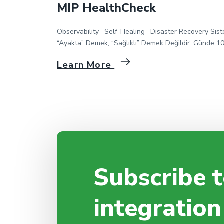
MIP HealthCheck
Observability · Self-Healing · Disaster Recovery Sis
“Ayakta” Demek, “Sağlıklı” Demek Değildir. Günde 1
milyon mesaj işleyen bir entegrasyon platformunu 5 
Learn More
boyunca izlerken öğrendiklerimiz, 50+ müşteri
deneyiminden çıkardığımız dersler ve MIP HealthChec
neden sıfırdan geliştirdiğimizin hikayesi. M MDP Grou
MIP Platform 12 dakika okuma · Integration Engineer
30 Sanİyede Özet Standart izleme araçları […]
Subscribe t
integration