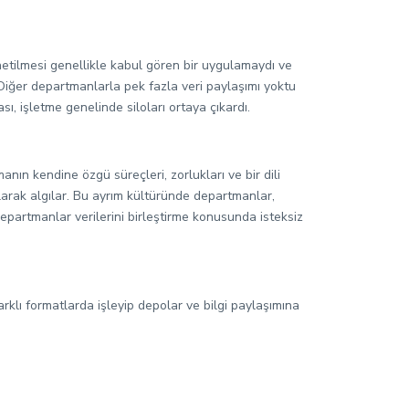
önetilmesi genellikle kabul gören bir uygulamaydı ve
Diğer departmanlarla pek fazla veri paylaşımı yoktu
ı, işletme genelinde siloları ortaya çıkardı.
nın kendine özgü süreçleri, zorlukları ve bir dili
olarak algılar. Bu ayrım kültüründe departmanlar,
epartmanlar verilerini birleştirme konusunda isteksiz
farklı formatlarda işleyip depolar ve bilgi paylaşımına