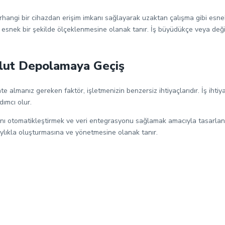
rhangi bir cihazdan erişim imkanı sağlayarak uzaktan çalışma gibi esne
e esnek bir şekilde ölçeklenmesine olanak tanır. İş büyüdükçe veya de
lut Depolamaya Geçiş
lmanız gereken faktör, işletmenizin benzersiz ihtiyaçlarıdır. İş ihtiyaçl
dımcı olur.
şlarını otomatikleştirmek ve veri entegrasyonu sağlamak amacıyla tasarla
aylıkla oluşturmasına ve yönetmesine olanak tanır.