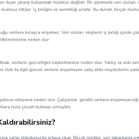
leri dışarı çıkarıp kullanmak mümkün değildir. Bir işletmede veri siloları
olumsuz etkiler. İş birliğini ve verimliliği azaltır. Bu durum, birçok olums
ğu verilere kolayca erişemez. Veri siloları, ekiplerin iş birliği içinde çal
etkilenmesine neden olur.
 tutmak, verilerin güncelliğini kaybetmesine neden olur. Yanlış ve eski ver
 stok ile ilgili güncel verilere erişemeyen satış ekibi müşterilerini yan
n yoksun olmasına neden olur. Çalışanlar, gerekli verilere erişemeyeceğ
ara hızla çözüm bulmayı zorlaştırır.
aldırabilirsiniz?
banlarına sahip olduğunuzda ortaya çıkar. Birçok işletme, veri tabanlarını