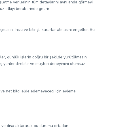
, işletme verilerinin tüm detaylarını aynı anda görmeyi
uz etkiyi beraberinde getirir.
ışmasını, hızlı ve bilinçli kararlar almasını engeller. Bu
iler, günlük işlerin doğru bir şekilde yürütülmesini
lış yönlendirebilir ve müşteri deneyimini olumsuz
i ve net bilgi elde edemeyeceği için eyleme
 içe ve dışa aktararak bu durumu ortadan