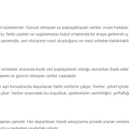
 veri kümeleridir. Güncel olmayan ve paylaşılmayan veriler, insan hataları 
, farklı yazılım ve uygulamaları bulut ortamında bir araya getirerek iş s
yazımızda, veri silolarının nasıl oluştuğunu ve nasıl ortadan kaldırılabil
ya sistemler arasında kısıtlı veri paylaşımının olduğu durumları ifade ede
lanımı ve güncel olmayan veriler sayılabilir.
 ayrı konumlarda depolanan farklı verilerle çalışır. Veriler, şirket içinde
r. Veriler arasındaki bu kopukluk, işletmelerin verimliliğini, şeffaflığın
pıları yansıtır. Her departman, kendi amaçlarına yönelik olarak verilerini
şlıca nedenleri aşağıdaki gibidir: