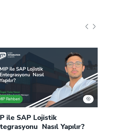
MIP Rehberi
MIP Rehberi
P ile SAP Lojistik
MIP Ent
tegrasyonu Nasıl Yapılır?
Nedir? S