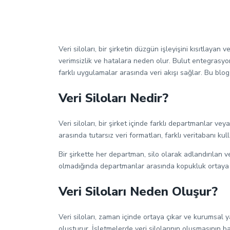
Hakkımızda
Veri siloları, bir şirketin düzgün işleyişini kısıtlayan
verimsizlik ve hatalara neden olur. Bulut entegrasyonu
farklı uygulamalar arasında veri akışı sağlar. Bu blog 
Veri Siloları Nedir?
Veri siloları, bir şirket içinde farklı departmanlar ve
arasında tutarsız veri formatları, farklı veritabanı kul
Bir şirkette her departman, silo olarak adlandırılan ve
olmadığında departmanlar arasında kopukluk ortaya çıka
Veri Siloları Neden Oluşur?
Veri siloları, zaman içinde ortaya çıkar ve kurumsal ya
oluşturur. İşletmelerde veri silolarının oluşmasının ba