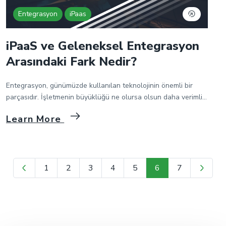
Entegrasyon
iPaas
iPaaS ve Geleneksel Entegrasyon
Arasındaki Fark Nedir?
Entegrasyon, günümüzde kullanılan teknolojinin önemli bir
parçasıdır. İşletmenin büyüklüğü ne olursa olsun daha verimli
iş süreçleri sağlamak için farklı uygulamaları, veri tabanları ve
Learn More
sistemleri birbirine bağlamak için kullanılır. iPaaS, işletmelerin
entegrasyon süreçlerinde kullanılan yeni bir teknolojidir.
Maliyetli ve zaman alıcı geleneksel entegrasyon yönteminin
karşısında giderek daha fazla popülerlik kazanmaktadır. Bunun
nedeni, iPaaS’ın bulut tabanlı olması […]
1
2
3
4
5
6
7