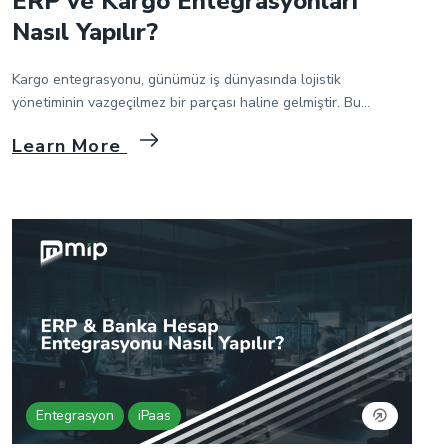
ERP ve Kargo Entegrasyonları
Nasıl Yapılır?
Kargo entegrasyonu, günümüz iş dünyasında lojistik
yönetiminin vazgeçilmez bir parçası haline gelmiştir. Bu
entegrasyon, işletmelerin kargo firmaları ile veri alışverişi
Learn More
yapmasını ve gönderi süreçlerini daha verimli hale getirmesini
sağlar. Bu yazımızda kargo entegrasyonu ile ilgili detayları, bu
entegrasyonun işletmenize faydalarını ve lojistik süreçlerinizi
nasıl optimize ettiğini öğreneceksiniz. ERP & Kargo
Entegrasyonları Nedir? ERP ve kargo […]
Entegrasyon
iPaas