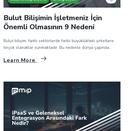
Bulut Bilişimin İşletmeniz İçin
Önemli Olmasının 9 Nedeni
Bulut bilişim, farklı sektörlerde farklı büyüklükteki şirketlere
birçok olanaklar sunmaktadır. Bu nedenle dünya çapında
birçok şirket tarafından yaygın olarak kullanılmaktadır. Ancak,
Learn More
birçok şirket, bulut yazılımı eski yazılımlarıyla entegre etmenin
beklediklerinden daha zor olduğunu düşünmektedir. Fakat,
doğru hizmet sağlayıcı ile bu entegrasyon süreci düşünüldüğü
kadar zor değildir. Bulutun sağladığı geniş faydalar göz önüne
alındığında, şirketlerin sistemlerini […]