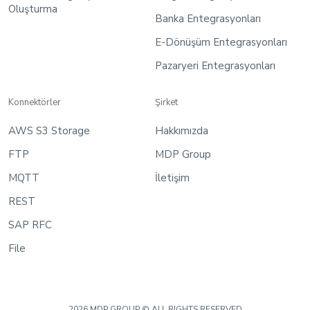
Oluşturma
Banka Entegrasyonları
E-Dönüşüm Entegrasyonları
Pazaryeri Entegrasyonları
Konnektörler
Şirket
AWS S3 Storage
Hakkımızda
FTP
MDP Group
MQTT
İletişim
REST
SAP RFC
File
2026 MDP GROUP © ALL RIGHTS RESERVED