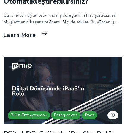
Otomatikleştirebilirsiniz?
Günümüzün dijital ortamında iş süreçlerinin hızlı yürütülmesi,
bir işletmenin başarısını önemli ölçüde etkiler. Bu yüzden iş
dünyasında otomasyona büyük bir ihtiyaç vardır. Otomasyon,
Learn More
işletmelerin finansal performansını iyileştirmeyi, verimliliği
artırmayı ve daha iyi sonuçlar elde etmeyi sağlayan bir
teknolojik girişimdir. Tekrarlanan görevleri otomatikleştirir,
insan hatasını azaltır ve süreçleri düzene sokar. Bu faydalar,
otomasyonun küçük bir startup’tan […]
Bulut Entegrasyonu
Entegrasyon
iPaas