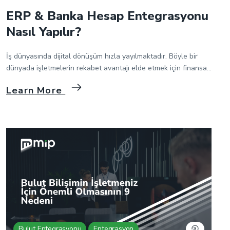
ERP & Banka Hesap Entegrasyonu
Nasıl Yapılır?
İş dünyasında dijital dönüşüm hızla yayılmaktadır. Böyle bir
dünyada işletmelerin rekabet avantajı elde etmek için finansal
operasyonlarını verimli yönetmesi çok önemlidir. Bu bağlamda,
Learn More
finansal süreçlerin önemli bir parçası olan bankaların, ERP
sistemleri ile entegre edilmesi gerekir. ERP & banka
entegrasyonları, işletmelerin banka hesapları ile ERP sistemleri
arasında sorunsuz veri akışı sağlayarak finansal süreçleri
optimize etmelerine […]
Bulut Entegrasyonu
Entegrasyon